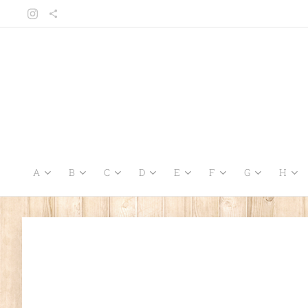
A
B
C
D
E
F
G
H