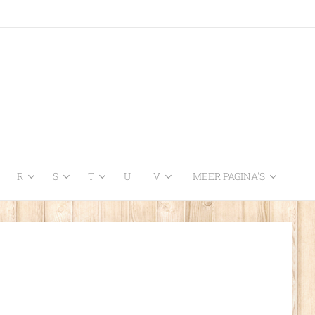
R
S
T
U
V
MEER PAGINA'S