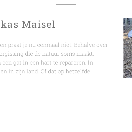
ukas Maisel
ten praat je nu eenmaal niet. Behalve over
 vergissing die de natuur soms maakt.
een gat in een hart te repareren. In
een in zijn land. Of dat op hetzelfde