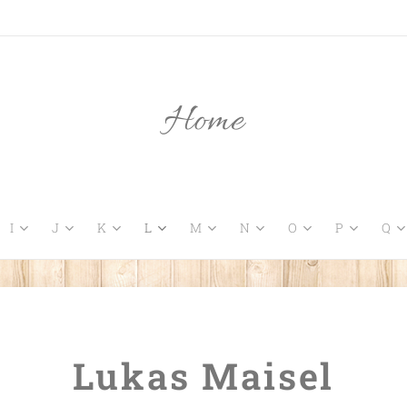
Home
I
J
K
L
M
N
O
P
Q
Lukas Maisel