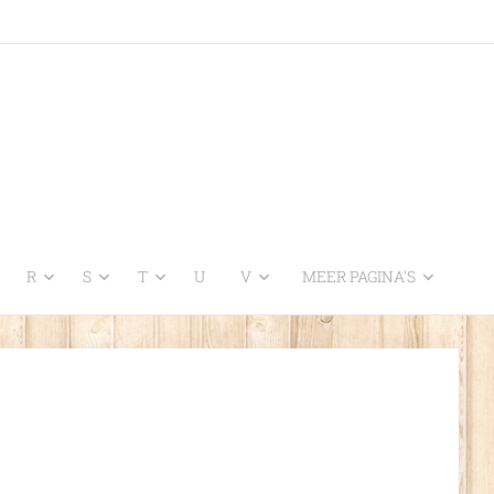
R
S
T
U
V
MEER PAGINA'S