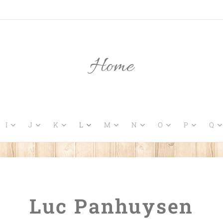
Home
I
J
K
L
M
N
O
P
Q
Luc Panhuysen