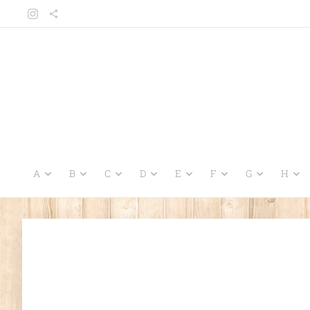
A
B
C
D
E
F
G
H