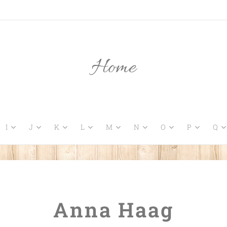
Home
I
J
K
L
M
N
O
P
Q
Anna Haag