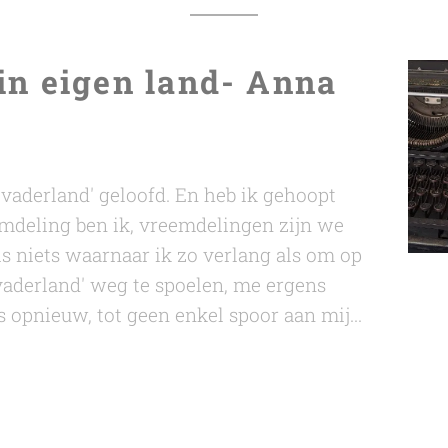
in eigen land- Anna
 'vaderland' geloofd. En heb ik gehoopt
eemdeling ben ik, vreemdelingen zijn we
 is niets waarnaar ik zo verlang als om op
vaderland' weg te spoelen, me ergens
 opnieuw, tot geen enkel spoor aan mij...