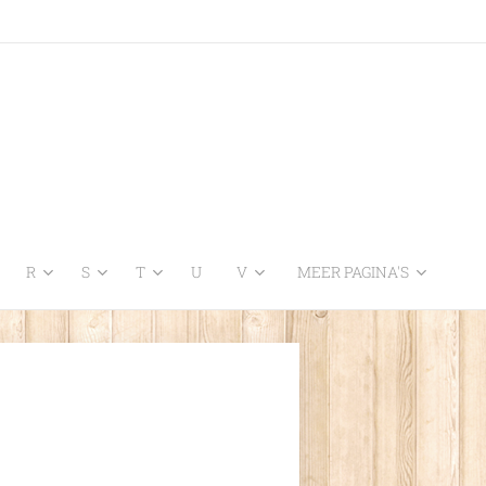
R
S
T
U
V
MEER PAGINA'S