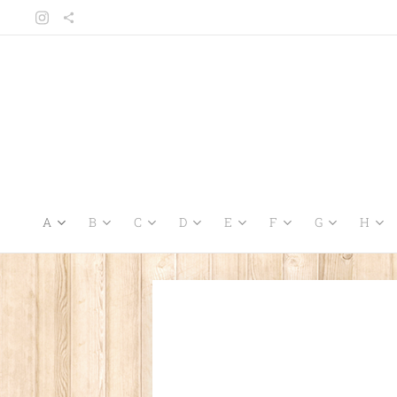
A
B
C
D
E
F
G
H