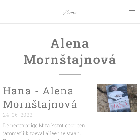
Home
Alena
Mornštajnová
Hana - Alena
Mornštajnová
24-06-2022
De negenjarige Mira komt door een
jammerlijk toeval alleen te staan.