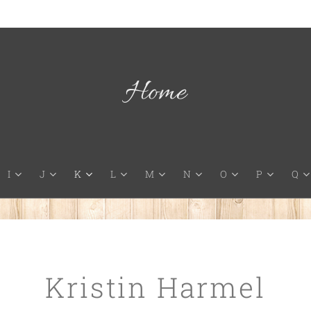
Home
I
J
K
L
M
N
O
P
Q
Kristin Harmel