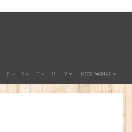
R
S
T
U
V
MEER PAGINA'S