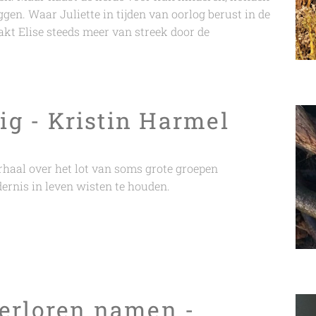
ggen. Waar Juliette in tijden van oorlog berust in de
akt Elise steeds meer van streek door de
lig - Kristin Harmel
haal over het lot van soms grote groepen
dernis in leven wisten te houden.
erloren namen -