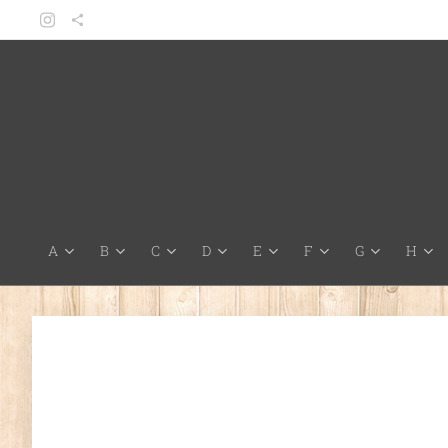
A
B
C
D
E
F
G
H