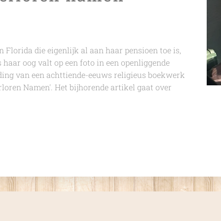
 Florida die eigenlijk al aan haar pensioen toe is,
 haar oog valt op een foto in een openliggende
eelding van een achttiende-eeuws religieus boekwerk
rloren Namen'. Het bijhorende artikel gaat over