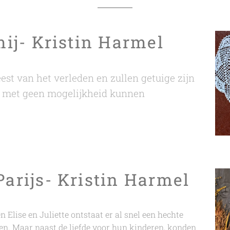
 mij- Kristin Harmel
st van het verleden en zullen getuige zijn
s met geen mogelijkheid kunnen
Parijs- Kristin Harmel
 Elise en Juliette ontstaat er al snel een hechte
n. Maar naast de liefde voor hun kinderen, konden