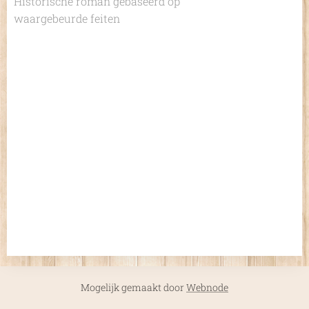
Historische roman gebaseerd op
waargebeurde feiten
Mogelijk gemaakt door
Webnode