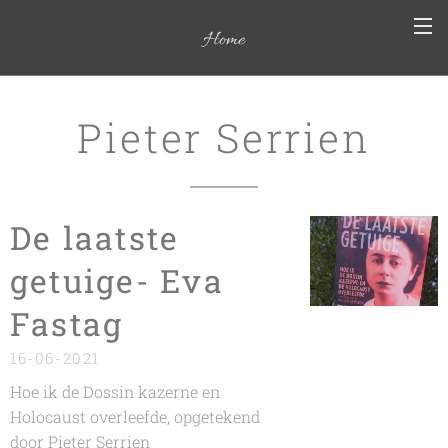
Home
Pieter Serrien
De laatste
getuige- Eva
Fastag
16-06-2021
Hoe ik de Dossin kazerne en
Holocaust overleefde, opgetekend
door Pieter Serrien