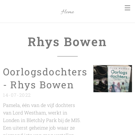
Home
Rhys Bowen
Oorlogsdochters
- Rhys Bowen
14-07-2022
Pamela, één van de vijf dochters
van Lord Westham, werkt in
Londen in Bletchly Park bij de MI5.
Een uiterst geheime job waar ze