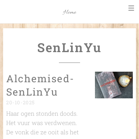
Home
SenLinYu
Alchemised-
SenLinYu
20-10-2025
Haar ogen stonden doods.
Het vuur was verdwenen.
De vonk die ze ooit als het