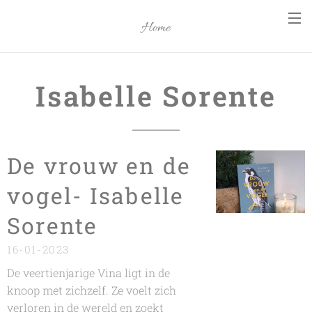
Home
Isabelle Sorente
De vrouw en de
vogel- Isabelle
Sorente
16-01-2023
De veertienjarige Vina ligt in de
knoop met zichzelf. Ze voelt zich
verloren in de wereld en zoekt