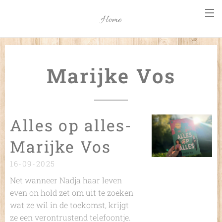
Home
Marijke Vos
Alles op alles-
Marijke Vos
16-09-2025
Net wanneer Nadja haar leven
even on hold zet om uit te zoeken
wat ze wil in de toekomst, krijgt
ze een verontrustend telefoontje.