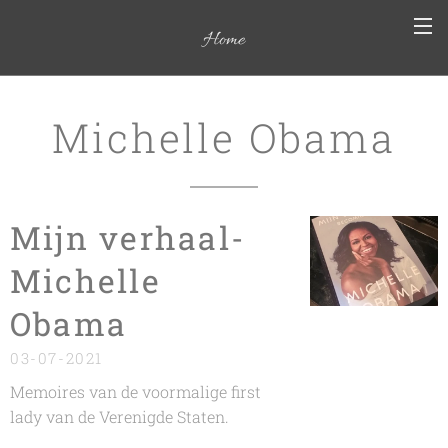
Home
Michelle Obama
Mijn verhaal-
Michelle
Obama
03-07-2021
Memoires van de voormalige first
lady van de Verenigde Staten.