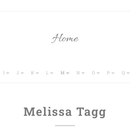
Home
I
J
K
L
M
N
O
P
Q
Melissa Tagg