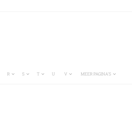
R
S
T
U
V
MEER PAGINA'S