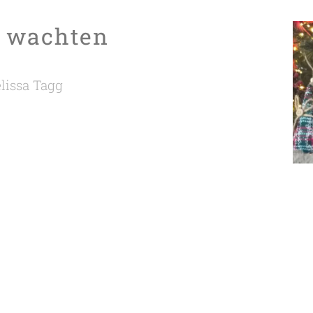
t wachten
lissa Tagg