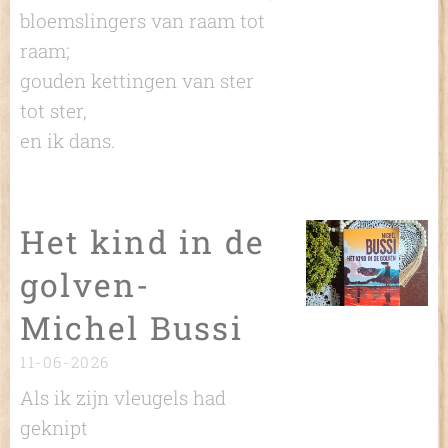
bloemslingers van raam tot
raam;
gouden kettingen van ster
tot ster,
en ik dans.
Het kind in de
golven-
Michel Bussi
11-06-2026
Als ik zijn vleugels had
geknipt