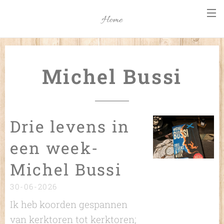
Home
Michel Bussi
Drie levens in
een week-
Michel Bussi
30-06-2026
Ik heb koorden gespannen
van kerktoren tot kerktoren;