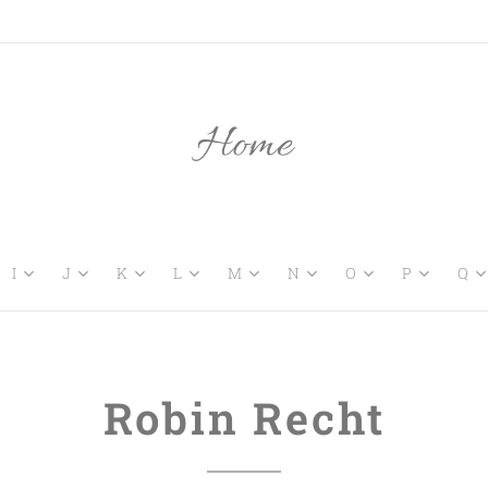
Home
I
J
K
L
M
N
O
P
Q
Robin Recht