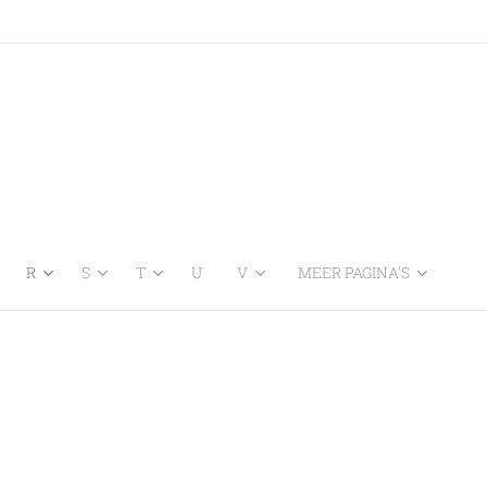
R
S
T
U
V
MEER PAGINA'S