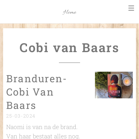
Home
Cobi van Baars
Branduren-
Cobi Van
Baars
25-03-2024
Naomi is van na de brand.
Van haar bestaat alles nog.