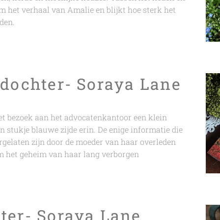
m het verhaal van Amalie en blijkt hoe sterk het
den.
 dochter- Soraya Lane
et bezoek aan het advocatenkantoor een klein
n stukje blauwe zijde erin. De enige informatie die
tergelaten zijn door de moeder van haar overleden
m het geheim van haar lang verborgen
ter- Soraya Lane