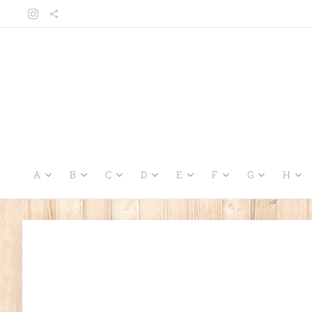
A
B
C
D
E
F
G
H