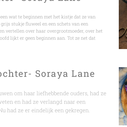
een wat te beginnen met het kistje dat ze van
grijs stukje fluweel en een schets van een
n vertellen over haar overgrootmoeder, over het
oofd lijkt er geen beginnen aan. Tot ze net dat
ochter- Soraya Lane
rouwen om haar liefhebbende ouders, had ze
weten en had ze verlangd naar een
u had ze er eindelijk een gekregen.