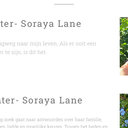
hter- Soraya Lane
rugweg naar mijn leven. Als er ooit een
e zijn, is dit het.
ter- Soraya Lane
 zoek gaat naar antwoorden over haar familie,
en, liefde en moeilijke keuzes. Tussen het heden en