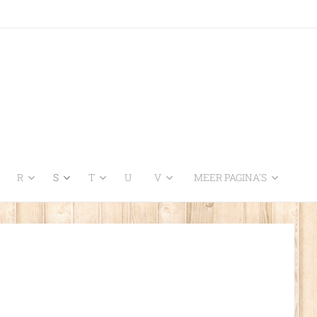
R
S
T
U
V
MEER PAGINA'S