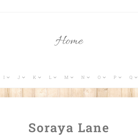
Home
I
J
K
L
M
N
O
P
Q
Soraya Lane