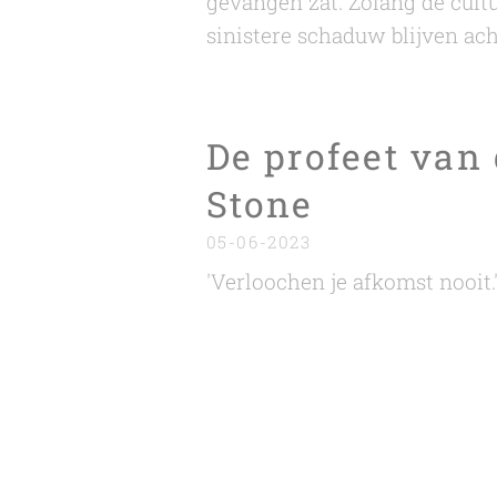
gevangen zat. Zolang de cult
sinistere schaduw blijven ac
De profeet van
Stone
05-06-2023
'Verloochen je afkomst nooit.