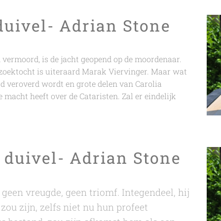
duivel- Adrian Stone
vermoord, is de jacht geopend op de moordenaar.
 zoektocht is uiteraard Marak Viervinger. Maar wat
 veroverd wordt en grote delen van Carolia
e macht heeft over de Cataristen. Zal er eindelijk
 duivel- Adrian Stone
 geen vreugde, geen triomf. Integendeel, hij
 zou zijn, zelfs niet nu hun profeet