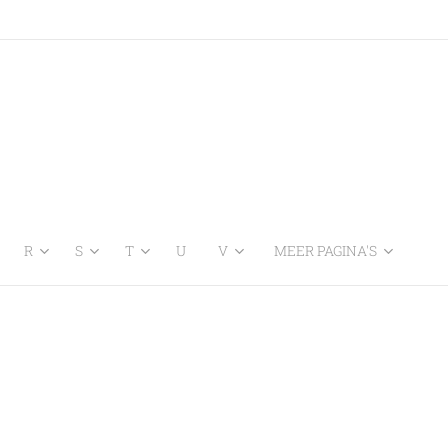
R
S
T
U
V
MEER PAGINA'S