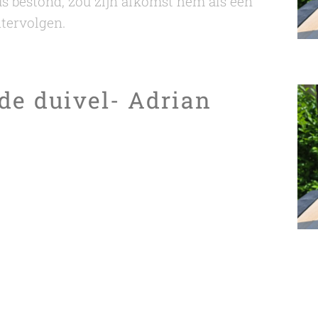
us bestond, zou zijn afkomst hem als een
htervolgen.
 de duivel- Adrian
'