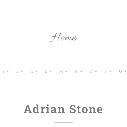
Home
I
J
K
L
M
N
O
P
Q
Adrian Stone