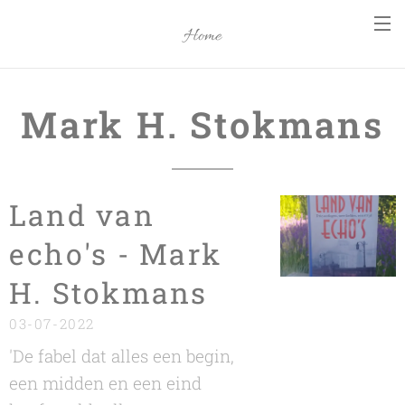
Home
Mark H. Stokmans
Land van
echo's - Mark
H. Stokmans
03-07-2022
'De fabel dat alles een begin,
een midden en een eind