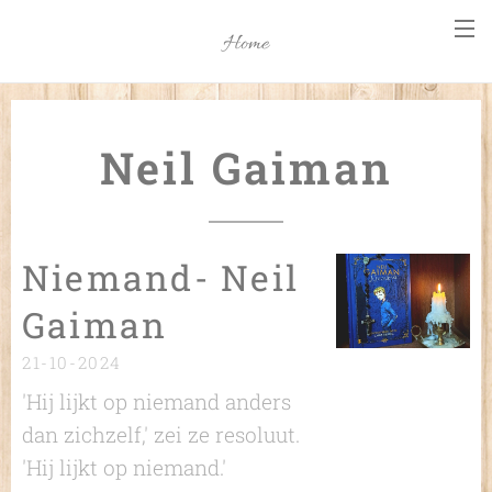
Home
Neil Gaiman
Niemand- Neil
Gaiman
21-10-2024
'Hij lijkt op niemand anders
dan zichzelf,' zei ze resoluut.
'Hij lijkt op niemand.'