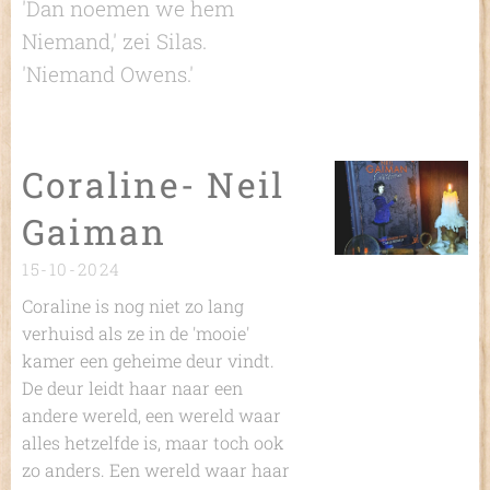
'Dan noemen we hem
Niemand,' zei Silas.
'Niemand Owens.'
Coraline- Neil
Gaiman
15-10-2024
Coraline is nog niet zo lang
verhuisd als ze in de 'mooie'
kamer een geheime deur vindt.
De deur leidt haar naar een
andere wereld, een wereld waar
alles hetzelfde is, maar toch ook
zo anders. Een wereld waar haar