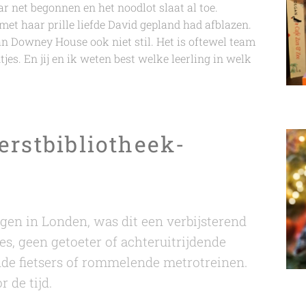
 net begonnen en het noodlot slaat al toe.
met haar prille liefde David gepland had afblazen.
an Downey House ook niet stil. Het is oftewel team
es. En jij en ik weten best welke leerling in welk
erstbibliotheek-
gen in Londen, was dit een verbijsterend
es, geen getoeter of achteruitrijdende
e fietsers of rommelende metrotreinen.
 de tijd.