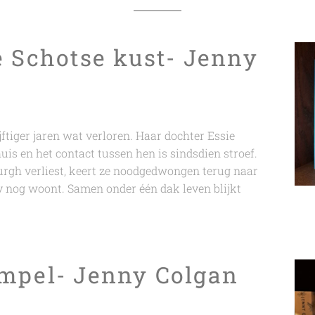
e Schotse kust- Jenny
ftiger jaren wat verloren. Haar dochter Essie
huis en het contact tussen hen is sindsdien stroef.
rgh verliest, keert ze noodgedwongen terug naar
y nog woont. Samen onder één dak leven blijkt
impel- Jenny Colgan