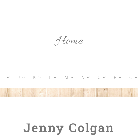
Home
I
J
K
L
M
N
O
P
Q
Jenny Colgan