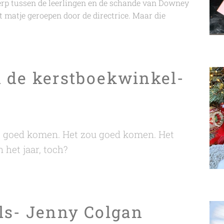
rp tussen de leerlingen en de schande van Downey
 matje geroepen door de directrice. Maar die
 de kerstboekwinkel-
 goed komen. Het zou goed komen. Het
n het jaar, toch?
ls- Jenny Colgan