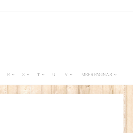
R
S
T
U
V
MEER PAGINA'S