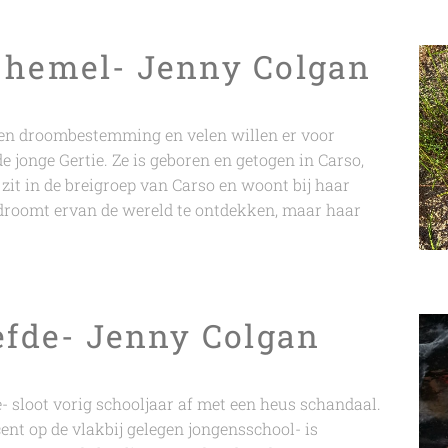
 hemel- Jenny Colgan
 een droombestemming en velen willen er voor
de jonge Gertie. Ze is geboren en getogen in Carso,
zit in de breigroep van Carso en woont bij haar
 droomt ervan de wereld te ontdekken, maar haar
iefde- Jenny Colgan
sloot vorig schooljaar af met een heus schandaal.
ent op de vlakbij gelegen jongensschool- is