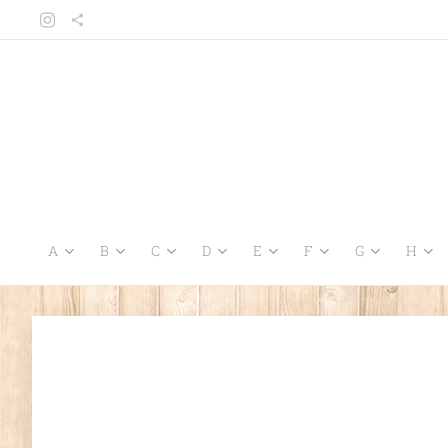
A
B
C
D
E
F
G
H