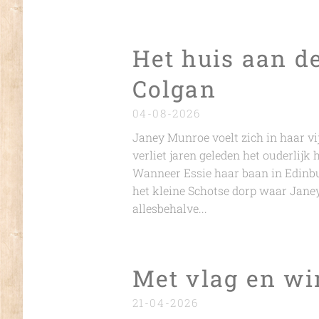
Het huis aan d
Colgan
04-08-2026
Janey Munroe voelt zich in haar vij
verliet jaren geleden het ouderlijk 
Wanneer Essie haar baan in Edinbu
het kleine Schotse dorp waar Jane
allesbehalve...
Met vlag en w
21-04-2026