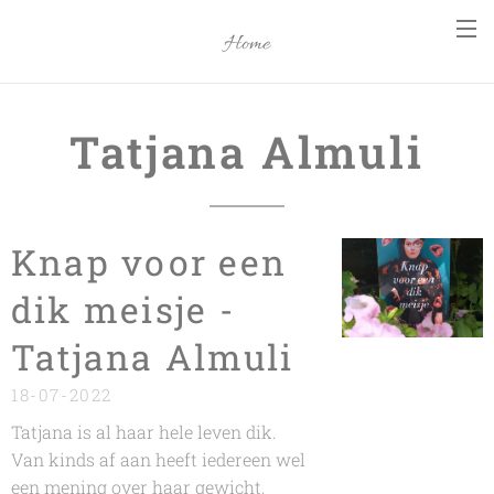
Home
Tatjana Almuli
Knap voor een
dik meisje -
Tatjana Almuli
18-07-2022
Tatjana is al haar hele leven dik.
Van kinds af aan heeft iedereen wel
een mening over haar gewicht,