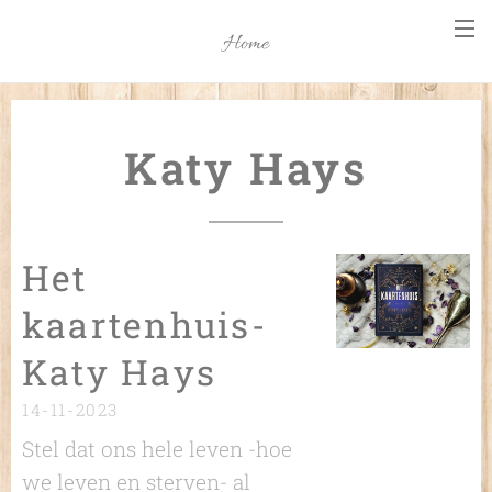
Home
Katy Hays
Het
kaartenhuis-
Katy Hays
14-11-2023
Stel dat ons hele leven -hoe
we leven en sterven- al