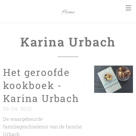
Home
Karina Urbach
Het geroofde
kookboek -
Karina Urbach
30-04-2022
De waargebeurde
familiegeschiedenis van de familie
Urbach