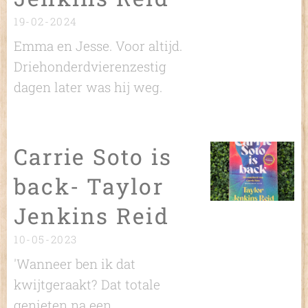
19-02-2024
Emma en Jesse. Voor altijd.
Driehonderdvierenzestig
dagen later was hij weg.
Carrie Soto is
back- Taylor
Jenkins Reid
10-05-2023
'Wanneer ben ik dat
kwijtgeraakt? Dat totale
genieten na een