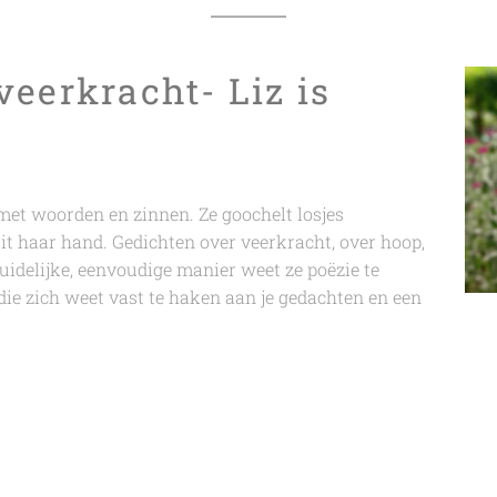
veerkracht- Liz is
 met woorden en zinnen. Ze goochelt losjes
it haar hand. Gedichten over veerkracht, over hoop,
duidelijke, eenvoudige manier weet ze poëzie te
 die zich weet vast te haken aan je gedachten en een