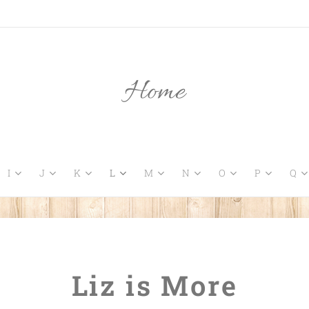
Home
I
J
K
L
M
N
O
P
Q
Liz is More