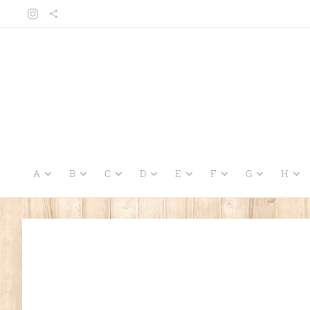
A
B
C
D
E
F
G
H