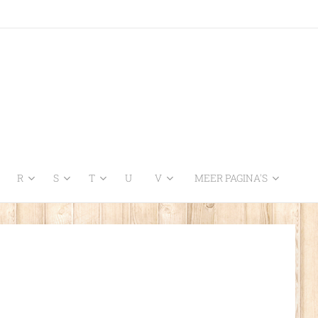
R
S
T
U
V
MEER PAGINA'S