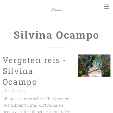
Home
Silvina Ocampo
Vergeten reis -
Silvina
Ocampo
29-03-2022
Silvina Ocampo
schreef in
Vergeten
reis
achtentwintig kortverhalen
neer over uiteenlopende thema's. De