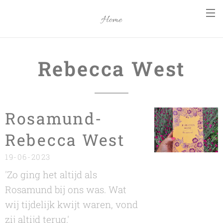
Home
Rebecca West
Rosamund-
Rebecca West
19-06-2023
'Zo ging het altijd als
Rosamund bij ons was. Wat
wij tijdelijk kwijt waren, vond
zij altijd terug.'