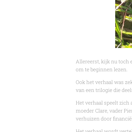
Allereerst, kijk nu toch e
om te beginnen lezen.
Ook het verhaal was zek
van een trilogie die dee
Het verhaal speelt zich
moeder Clare, vader Pie
verhuizen door financi
Het verhaal wordt vertel