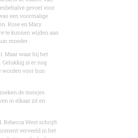
llesbehalve gevoel voor
was een voormalige
den. Rose en Mary
re te kunnen wijden aan
 hun moeder.
nt. Maar waar hij het
. Gelukkig is er nog
te worden voor hun
, zoeken de meisjes
en in elkaar zit en
l.
Rebecca West
schrijft
n moment verveeld in het