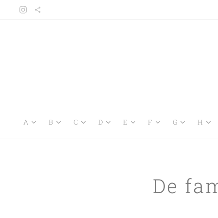
A
B
C
D
E
F
G
H
De fa