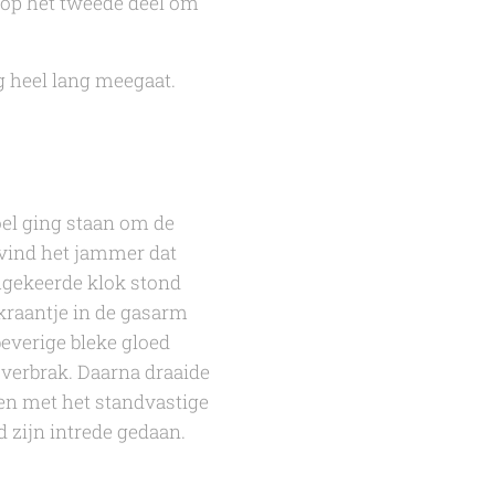
 op het tweede deel om
g heel lang meegaat.
oel ging staan om de
k vind het jammer dat
mgekeerde klok stond
kraantje in de gasarm
beverige bleke gloed
 verbrak. Daarna draaide
ren met het standvastige
 zijn intrede gedaan.