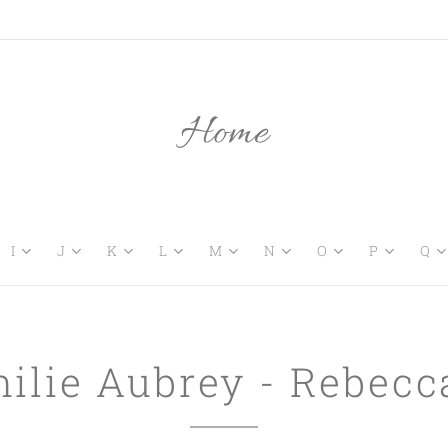
Home
I
J
K
L
M
N
O
P
Q
milie Aubrey - Rebecc