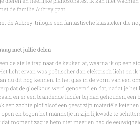
e dieren en heerlijke pianosonates. Ik kan niet wachten
 met
de familie Aubrey
gaat.
met de
Aubrey-trilogie
een fantastische klassieker die no
raag met jullie delen
ën de steile trap naar de keuken af, waarna ik op een st
Het licht ervan was poëtischer dan elektrisch licht en i
an nu dit nog kennen. In het glas in de vorm van een o
rp dat de gloeikous werd genoemd en dat, nadat je het 
aaid en er een brandende lucifer bij had gehouden, een 
ok een zachte plof alsof een geest zijn materiële ketenen
l open en begon het mannetje in zijn lijkwade te schitte
f dat moment zag je hem niet meer en had de eeuwigheid