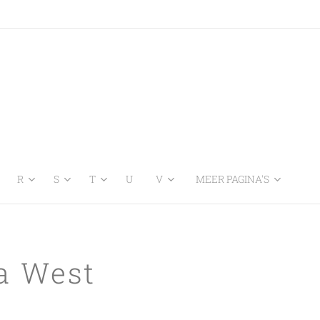
R
S
T
U
V
MEER PAGINA'S
a West