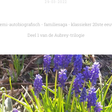
29-03-2022
emi-autobiografisch - familiesaga - klassieker 20ste ee
Deel 1 van de Aubrey-trilogie