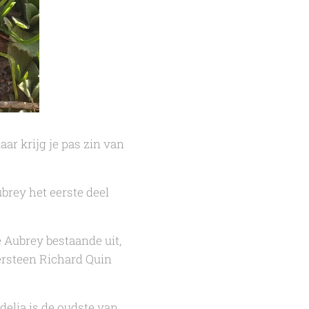
daar krijg je pas zin van
ubrey
het eerste deel
e Aubrey
bestaande uit,
dersteen Richard Quin
delia is de oudste van