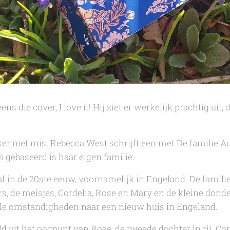
ens die cover, I love it! Hij ziet er werkelijk prachtig uit, 
er niet mis.
Rebecca West
schrijft een met
De familie A
ls gebaseerd is haar eigen familie.
 af in de 20ste eeuw, voornamelijk in Engeland.
De famili
rs, de meisjes, Cordelia, Rose en Mary en de kleine don
ële omstandigheden naar een nieuw huis in Engeland.
d uit het oogpunt van Rose, de tweede dochter in rij. Cor