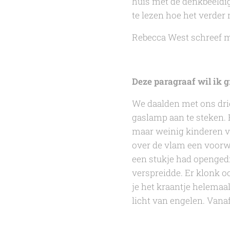
huis met de denkbeeldig
te lezen hoe het verder
Rebecca West
schreef 
Deze paragraaf wil ik g
We daalden met ons drie
gaslamp aan te steken. 
maar weinig kinderen v
over de vlam een voorwe
een stukje had opengedr
verspreidde. Er klonk o
je het kraantje helemaa
licht van engelen. Vana