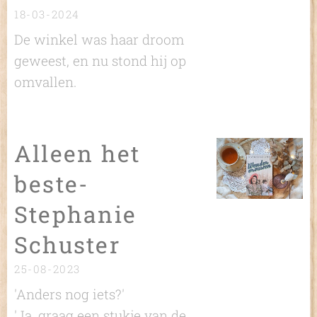
18-03-2024
De winkel was haar droom
geweest, en nu stond hij op
omvallen.
Alleen het
beste-
Stephanie
Schuster
25-08-2023
'Anders nog iets?'
'Ja, graag een stukje van de