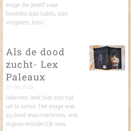
enige die jezelf naar
beneden kan halen, niet
vergeten, hoor.'
Als de dood
zucht- Lex
Paleaux
07-08-2023
Iedereen leek hier zijn tijd
uit te zitten. Het enige wat
zij deed was overleven, wat
ergens wonderlijk was,