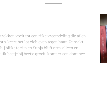
rokken voelt tot een rijke vreemdeling die af en
rp, keert het lot zich even tegen haar. Ze raakt
j blijkt te zijn en Sunja blijft arm, alleen en
ik beetje bij beetje groeit, komt er een dominee...