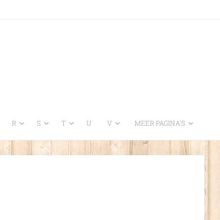
R
S
T
U
V
MEER PAGINA'S