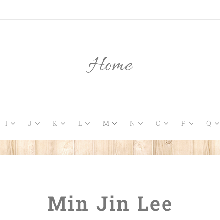
Home
I
J
K
L
M
N
O
P
Q
Min Jin Lee