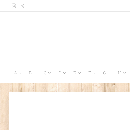
A
B
C
D
E
F
G
H