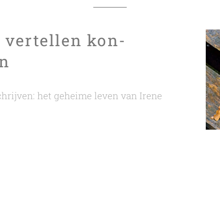
vertellen kon-
n
schrijven: het geheime leven van Irene