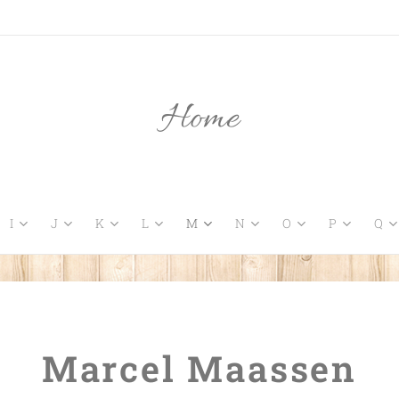
Home
I
J
K
L
M
N
O
P
Q
Marcel Maassen