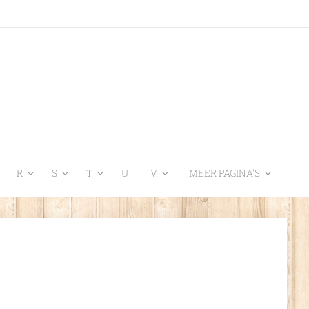
R
S
T
U
V
MEER PAGINA'S