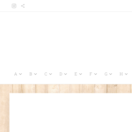
A
B
C
D
E
F
G
H