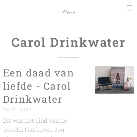
Home
Carol Drinkwater
Een daad van
liefde - Carol
Drinkwater
20-10-2022
Dit was het eind van de
wereld. Hierboven zou