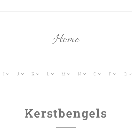
Home
I
J
K
L
M
N
O
P
Q
Kerstbengels