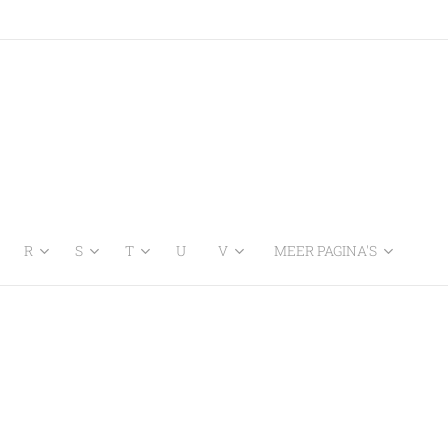
R
S
T
U
V
MEER PAGINA'S