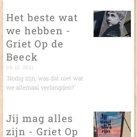
Het beste wat
we hebben -
Griet Op de
Beeck
08-10-2021
'Nodig zijn, was dat niet wat
we allemaal verlangden?'
Jij mag alles
zijn - Griet Op