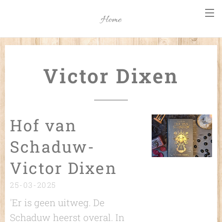
Home
Victor Dixen
Hof van
Schaduw-
Victor Dixen
25-03-2025
'Er is geen uitweg. De
Schaduw heerst overal. In