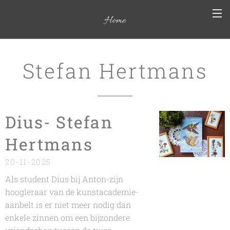
Home
Stefan Hertmans
Dius- Stefan
Hertmans
20-11-2025
Als student Dius bij Anton-zijn
hoogleraar van de kunstacademie-
aanbelt is er niet meer nodig dan
enkele zinnen om een bijzondere