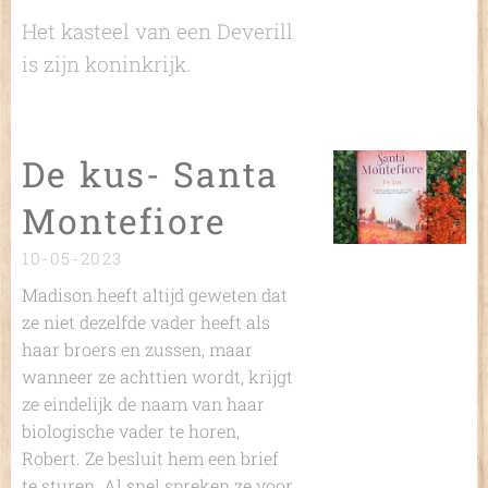
Het kasteel van een Deverill
is zijn koninkrijk.
De kus- Santa
Montefiore
10-05-2023
Madison heeft altijd geweten dat
ze niet dezelfde vader heeft als
haar broers en zussen, maar
wanneer ze achttien wordt, krijgt
ze eindelijk de naam van haar
biologische vader te horen,
Robert. Ze besluit hem een brief
te sturen. Al snel spreken ze voor