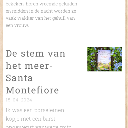
bekeken, horen vreemde geluiden
en midden in de nacht worden ze
vaak wakker van het gehuil van
een vrouw.
De stem van
het meer-
Santa
Montefiore
15-04-2024
Ik was een porseleinen
kopje met een barst,
ongewenst vanwege mijn