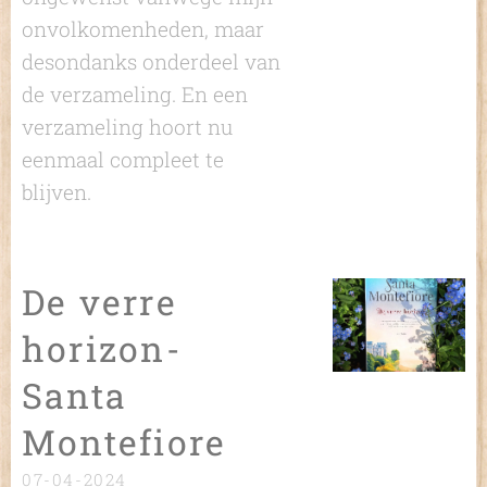
onvolkomenheden, maar
desondanks onderdeel van
de verzameling. En een
verzameling hoort nu
eenmaal compleet te
blijven.
De verre
horizon-
Santa
Montefiore
07-04-2024