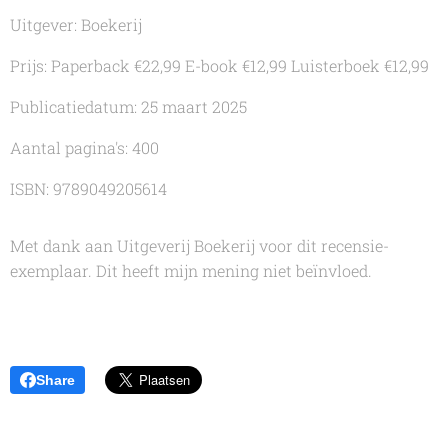
Uitgever: Boekerij
Prijs: Paperback €22,99 E-book €12,99 Luisterboek €12,99
Publicatiedatum: 25 maart 2025
Aantal pagina's: 400
ISBN: 9789049205614
Met dank aan Uitgeverij Boekerij voor dit recensie-
exemplaar. Dit heeft mijn mening niet beïnvloed.
Share