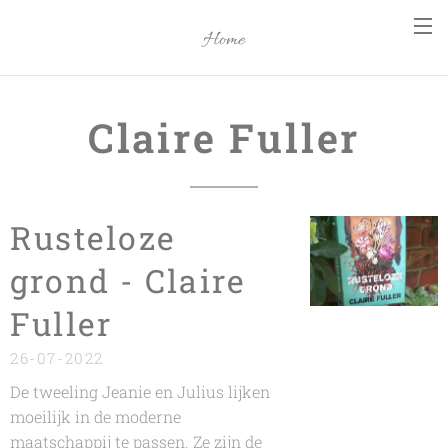
Home
Claire Fuller
Rusteloze
grond - Claire
Fuller
26-07-2022
De tweeling Jeanie en Julius lijken
moeilijk in de moderne
maatschappij te passen. Ze zijn de