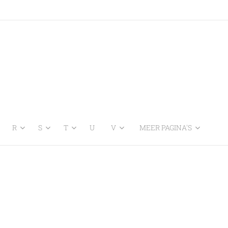
R
S
T
U
V
MEER PAGINA'S