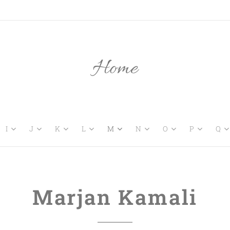
Home
I
J
K
L
M
N
O
P
Q
Marjan Kamali