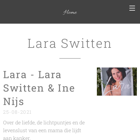
Home
Lara Switten
Lara - Lara
Switten & Ine
Nijs
25-08-2021
Over de liefde, de lichtpuntjes en de
levenslust van een mama die lijdt
aan kanker.