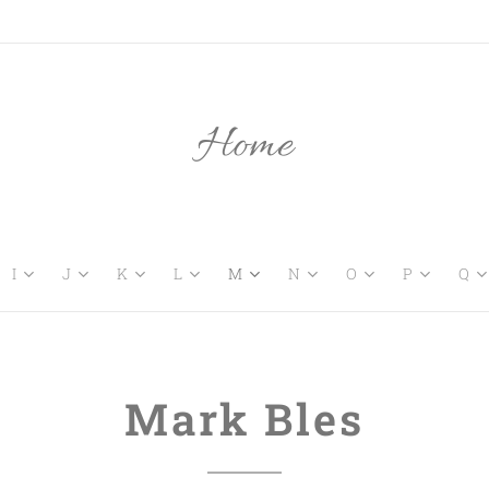
Home
I
J
K
L
M
N
O
P
Q
Mark Bles