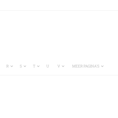
R
S
T
U
V
MEER PAGINA'S