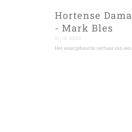
Hortense Dam
- Mark Bles
21-10-2022
Het waargebeurde verhaal van een 