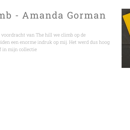
limb - Amanda Gorman
 voordracht van
The hill we climb
op de
Biden een enorme indruk op mij. Het werd dus hoog
f in mijn collectie