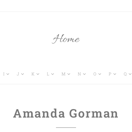
Home
I
J
K
L
M
N
O
P
Q
Amanda Gorman