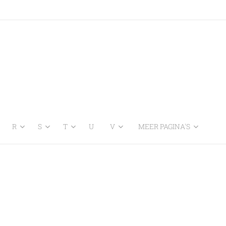
R
S
T
U
V
MEER PAGINA'S