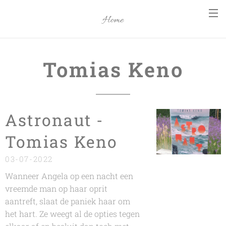
Home
Tomias Keno
Astronaut -
Tomias Keno
03-07-2022
Wanneer Angela op een nacht een
vreemde man op haar oprit
aantreft, slaat de paniek haar om
het hart. Ze weegt al de opties tegen