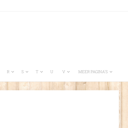
R
S
T
U
V
MEER PAGINA'S