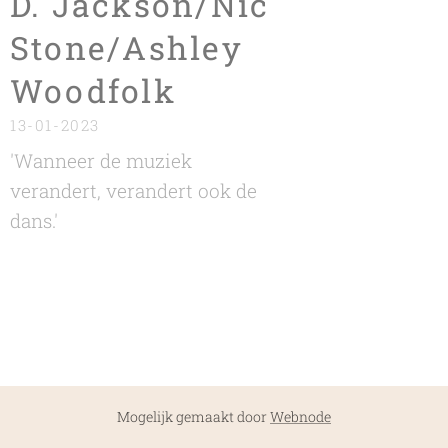
D. Jackson/Nic
Stone/Ashley
Woodfolk
13-01-2023
'Wanneer de muziek
verandert, verandert ook de
dans.'
Mogelijk gemaakt door
Webnode