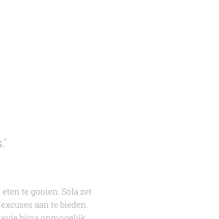
.'
t eten te gooien. Sola zet
 excuses aan te bieden.
tevie bijna onmogelijk