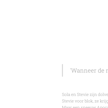
'Wanneer de m
Sola en Stevie zijn dolve
Stevie voor blok, ze kri
Maar een sneeuw Apocaly