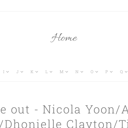
Home
I
J
K
L
M
N
O
P
Q
e out - Nicola Yoon/
Dhonielle Clayton/Ti