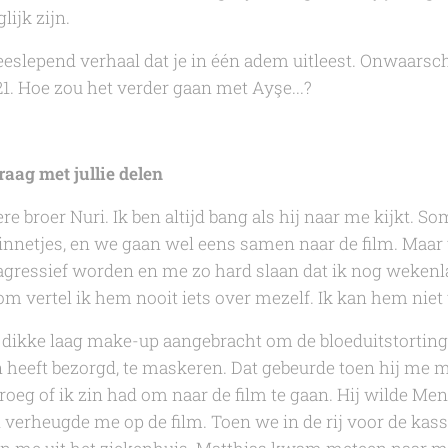
ijk zijn.
eeslepend verhaal dat je in één adem uitleest. Onwaarsch
21. Hoe zou het verder gaan met Ayşe...?
raag met jullie delen
re broer Nuri. Ik ben altijd bang als hij naar me kijkt. So
dinnetjes, en we gaan wel eens samen naar de film. Maa
 agressief worden en me zo hard slaan dat ik nog weken
m vertel ik hem nooit iets over mezelf. Ik kan hem niet
dikke laag make-up aangebracht om de bloeduitstorting 
heeft bezorgd, te maskeren. Dat gebeurde toen hij me m
oeg of ik zin had om naar de film te gaan. Hij wilde
Men 
n verheugde me op de film. Toen we in de rij voor de kas