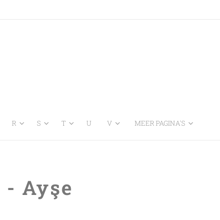
R
S
T
U
V
MEER PAGINA'S
 - Ayşe