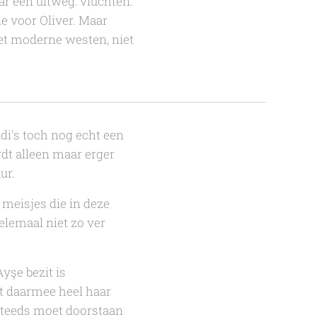
ar één uitweg: vluchten.
e voor Oliver. Maar
het moderne westen, niet
di's toch nog echt een
dt alleen maar erger
ur.
 meisjes die in deze
elemaal niet zo ver
yşe bezit is
ot daarmee heel haar
 steeds moet doorstaan