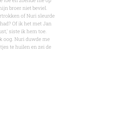
me toe en zoende me op
jn broer niet beviel.
rtrokken of Nuri sleurde
 had? Of ik het met Jan
,' siste ik hem toe.
dik oog. Nuri duwde me
tjes te huilen en zei de