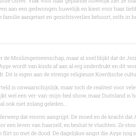
uitse Oliver. Vlak voor haar geplande huwelijk ziet ze ma
ven aan een gedwongen huwelijk en kiest voor haar liefd
e familie aangetast en gezichtsverlies behoort, zelfs in 
er de Moslimgemeenschap, maar al snel blijkt dat de Jezi
yşe wordt van kinds af aan al erg onderdrukt en dit wor
 Dit is eigen aan de strenge religieuze Koerdische cultu
teld is onwaarschijnlijk, maar toch de realiteit voor vele
lijkt wel een ver-van-mijn-bed show, maar Duitsland is h
l ook niet zolang geleden...
derwerp dat enorm aangrijpt. De moed en de kracht dat A
or een leven van haarzelf, en besluit te vluchten. Ze sto
en flirt zo met de dood. De dagelijkse angst die Ayşe nog