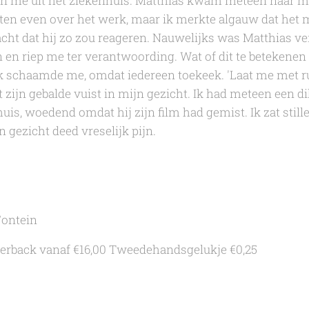
van me uit het ziekenhuis. Matthias kwam meteen naar 
en even over het werk, maar ik merkte algauw dat het mi
cht dat hij zo zou reageren. Nauwelijks was Matthias ve
 en riep me ter verantwoording. Wat of dit te betekenen
 schaamde me, omdat iedereen toekeek. 'Laat me met rust
 zijn gebalde vuist in mijn gezicht. Ik had meteen een 
uis, woedend omdat hij zijn film had gemist. Ik zat stille
n gezicht deed vreselijk pijn.
Fontein
erback vanaf €16,00
Tweedehandsgelukje €0,25