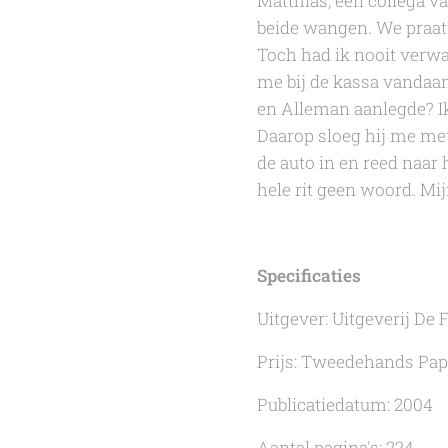
Matthias, een collega 
beide wangen. We praatt
Toch had ik nooit verwa
me bij de kassa vandaan
en Alleman aanlegde? Ik
Daarop sloeg hij me met
de auto in en reed naar h
hele rit geen woord. Mij
Specificaties
Uitgever: Uitgeverij De 
Prijs: Tweedehands Pap
Publicatiedatum: 2004
Aantal pagina's: 224