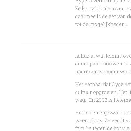
Ayşe is verliefd op de D
Ze kan zich niet overge
daarmee is de eer van d
tot de mogelijkheden...
Ik had al wat kennis ov
ander paar mouwen is. A
naarmate ze ouder wordt.
Het verhaal dat Ayşe ver
cultuur opgroeien. Het 
weg...En 2002 is helemaa
Het is een erg zwaar on
weergaloos. Ze vecht vo
familie tegen de borst 