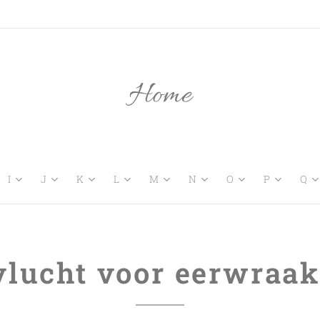
Home
I
J
K
L
M
N
O
P
Q
vlucht voor eerwraak