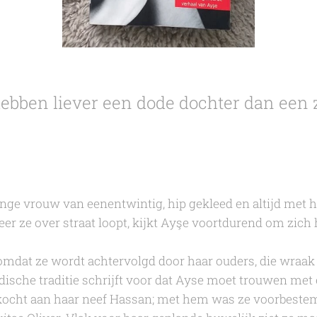
hebben liever een dode dochter dan een z
nge vrouw van eenentwintig, hip gekleed en altijd met 
r ze over straat loopt, kijkt Ayşe voortdurend om zich 
omdat ze wordt achtervolgd door haar ouders, die wraak
dische traditie schrijft voor dat Ayse moet trouwen met 
rkocht aan haar neef Hassan; met hem was ze voorbeste