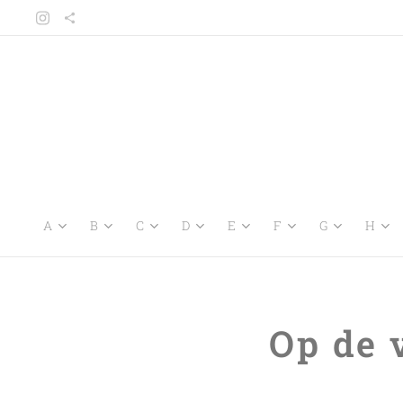
A
B
C
D
E
F
G
H
Op de 